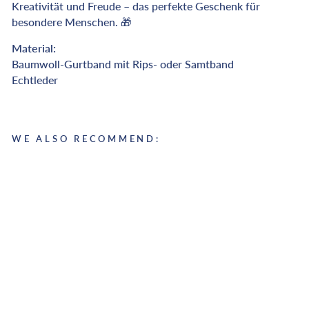
Kreativität und Freude – das perfekte Geschenk für
besondere Menschen. 🎁
Material:
Baumwoll-Gurtband mit Rips- oder Samtband
Echtleder
WE ALSO RECOMMEND:
K
E
Y
C
H
A
I
N
S
T