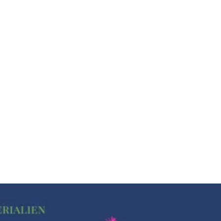
R
I
P
E
S
-
D
Y
O
from
€50,00