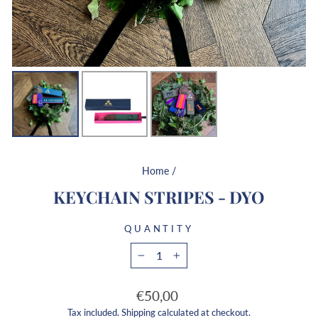
Home
/
KEYCHAIN STRIPES - DYO
QUANTITY
−
+
Regular
€50,00
price
Tax included.
Shipping
calculated at checkout.