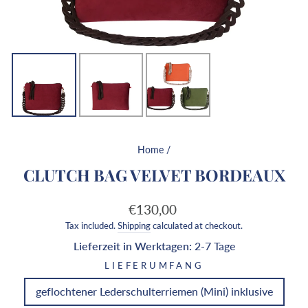
Home
/
CLUTCH BAG VELVET BORDEAUX
Regular
Sale
€130,00
price
price
Tax included.
Shipping
calculated at checkout.
Lieferzeit in Werktagen:
2-7 Tage
LIEFERUMFANG
geflochtener Lederschulterriemen (Mini) inklusive