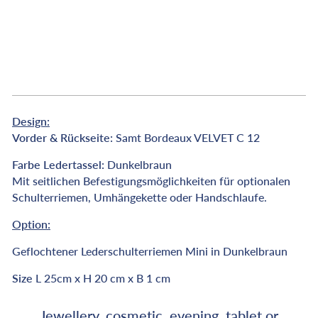
u
x
from
€75,00
Design:
Vorder & Rückseite:
Samt Bordeaux VELVET C 12
Farbe Ledertassel:
Dunkelbraun
Mit seitlichen Befestigungsmöglichkeiten für optionalen
Schulterriemen, Umhängekette oder Handschlaufe.
Option:
Geflochtener Lederschulterriemen Mini in Dunkelbraun
Size
L 25cm x H 20 cm x B 1 cm
Jewellery, cosmetic, evening, tablet or