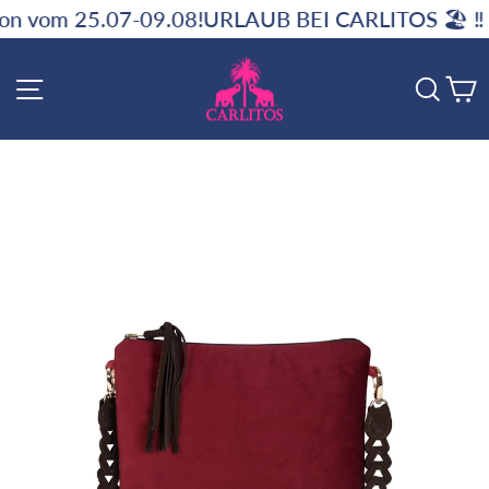
Skip
07-09.08!
URLAUB BEI CARLITOS 🏖️ ‼️ Kein Versan
to
content
SITE NAVIGATION
SE